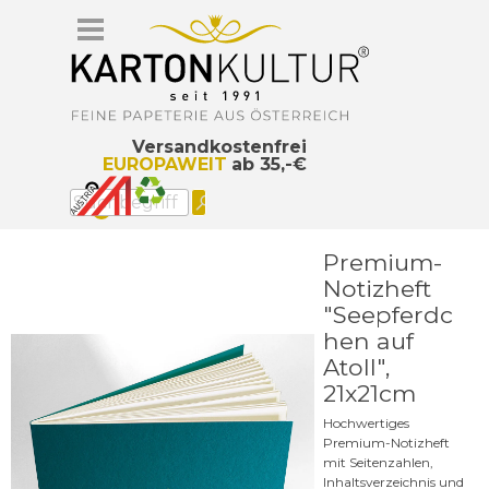
Direkt zum Seiteninhalt
Menü überspringen
Versandkostenfrei
EUROPAWEIT
ab 35,-€
Premium-
Notizheft
"Seepferdc
hen auf
Atoll",
21x21cm
Hochwertiges
Premium-Notizheft
mit Seitenzahlen,
Inhaltsverzeichnis und