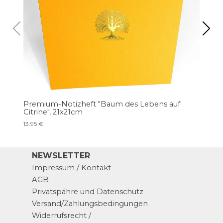
Premium-Notizheft "Baum des Lebens auf
Pre
Citrine", 21x21cm
13.9
13.95 €
NEWSLETTER
Impressum / Kontakt
AGB
Privatspähre und Datenschutz
Versand/Zahlungsbedingungen
Widerrufsrecht /